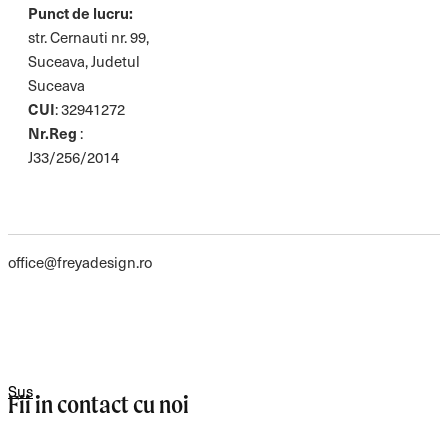
Punct de lucru:
str. Cernauti nr. 99,
Suceava, Judetul
Suceava
CUI
: 32941272
Nr.Reg
:
J33/256/2014
office@freyadesign.ro
Sus
Fii in contact cu noi