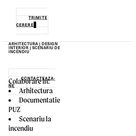
TRIMITE
CERERE
ARHITECTURA | DESIGN
INTERIOR | SCENARIU DE
INCENDIU
CONTACTEAZA-
Colaborare in:
NE
Arhitectura
Documentatie
PUZ
Scenariu la
incendiu